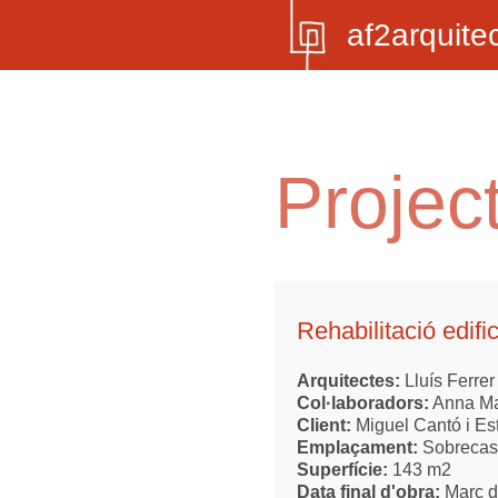
af2arquite
Projec
Rehabilitació edific
Arquitectes:
Lluís Ferrer
Col·laboradors:
Anna Ma
Client:
Miguel Cantó i Es
Emplaçament:
Sobrecast
Superfície:
143 m2
Data final d'obra:
Març d