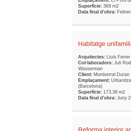
Emplaçament:
El Pont d
Superfície:
369 m2
Data final d'obra:
Febrer
Habitatge unifami
Arquitectes:
Lluís Ferrer
Col·laboradors:
Juli Ro
Wasserman
Client:
Montserrat Duran T
Emplaçament:
Urbanitz
(Barcelona)
Superfície:
173,38 m2
Data final d'obra:
Juny 
Reforma interior a