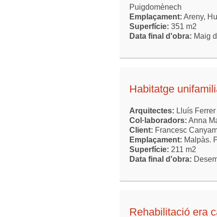
Puigdomènech
Emplaçament:
Areny, H
Superfície:
351 m2
Data final d'obra:
Maig d
Habitatge unifamil
Arquitectes:
Lluís Ferrer
Col·laboradors:
Anna Ma
Client:
Francesc Canyame
Emplaçament:
Malpàs. P
Superfície:
211 m2
Data final d'obra:
Desem
Rehabilitació era